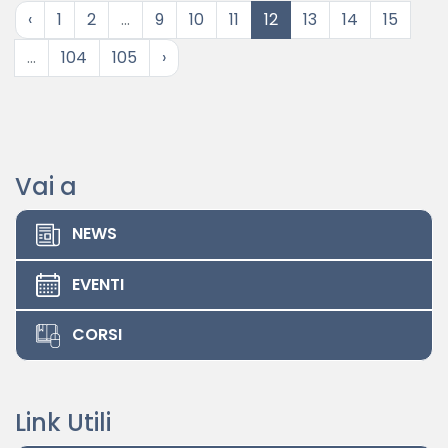
‹
1
2
...
9
10
11
12
13
14
15
...
104
105
›
Vai a
NEWS
EVENTI
CORSI
Link Utili
Privacy Policy
|
Amministrazione Trasparente
© 2026 - Collegio Dei Geometri E Geometri Laureati